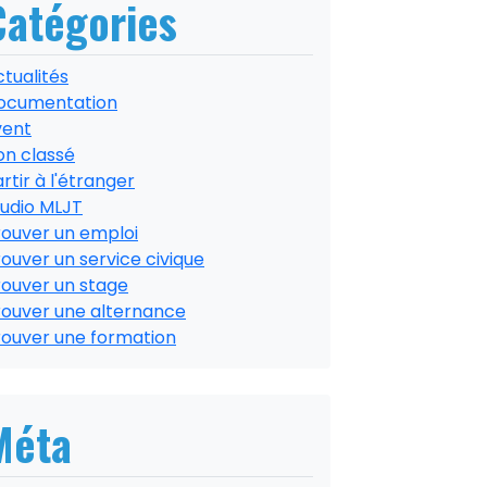
Catégories
tualités
ocumentation
vent
on classé
rtir à l'étranger
tudio MLJT
rouver un emploi
ouver un service civique
rouver un stage
rouver une alternance
rouver une formation
Méta