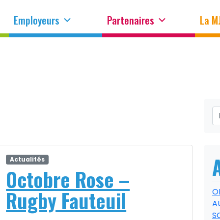
Employeurs
Partenaires
La M
OCTOBRE ROSE
Actualités
Octobre Rose –
Rugby Fauteuil
O
A
S