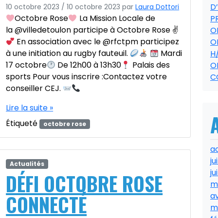
D
10 octobre 2023
/
10 octobre 2023
par
Laura Dottori
Octobre Rose
La Mission Locale de
P
la @villedetoulon participe à Octobre Rose ✌
O
En association avec le @rfctpm participez
O
à une initiation au rugby fauteuil.
Mardi
H
17 octobre
De 12h00 à 13h30
Palais des
O
sports Pour vous inscrire :Contactez votre
C
conseiller CEJ.
Lire la suite »
Étiqueté
octobre rose
a
ju
Actualités
ju
DÉFI OCTOBRE ROSE
m
CONNECTÉ
av
m