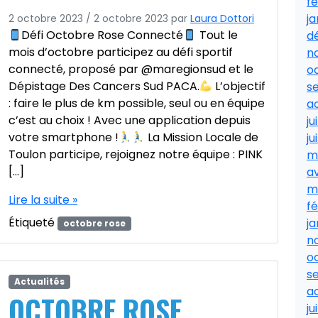
fé
ja
2 octobre 2023
/
2 octobre 2023
par
Laura Dottori
Défi Octobre Rose Connecté
Tout le
d
mois d’octobre participez au défi sportif
n
connecté, proposé par @maregionsud et le
o
Dépistage Des Cancers Sud PACA.
L’objectif
s
: faire le plus de km possible, seul ou en équipe
a
c’est au choix ! Avec une application depuis
ju
votre smartphone !
La Mission Locale de
ju
Toulon participe, rejoignez notre équipe : PINK
m
[…]
av
m
Lire la suite »
fé
Étiqueté
ja
octobre rose
n
o
s
Actualités
a
OCTOBRE ROSE
ju