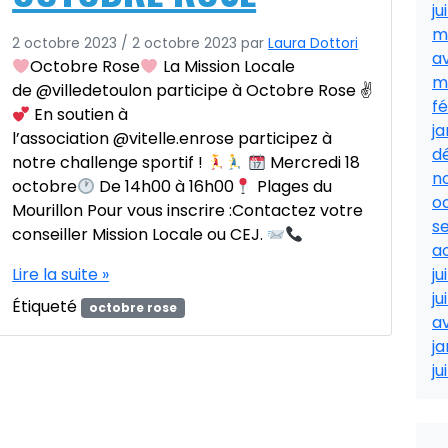
ju
m
2 octobre 2023
/
2 octobre 2023
par
Laura Dottori
av
Octobre Rose
La Mission Locale
m
de @villedetoulon participe à Octobre Rose ✌
fé
En soutien à
ja
l’association @vitelle.enrose participez à
d
notre challenge sportif !
Mercredi 18
n
octobre
De 14h00 à 16h00
Plages du
o
Mourillon Pour vous inscrire :Contactez votre
s
conseiller Mission Locale ou CEJ.
a
Lire la suite »
ju
ju
Étiqueté
octobre rose
av
ja
ju