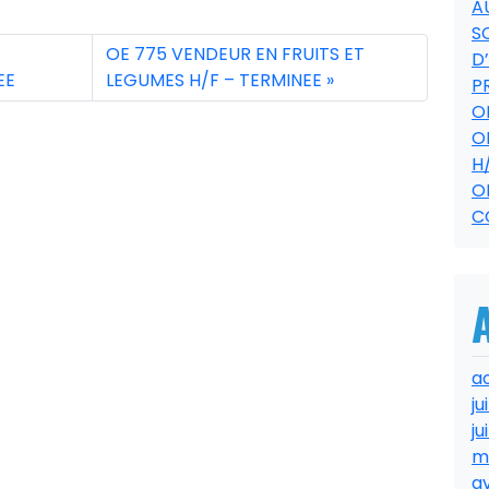
A
S
OE 775 VENDEUR EN FRUITS ET
D
EE
LEGUMES H/F – TERMINEE
P
O
O
H
O
C
a
ju
ju
m
av