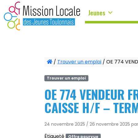
Panneau de gestion des cookies
Jeunes
/
Trouver un emploi
/
OE 774 VENDE
Trouver un emploi
OE 774 VENDEUR FR
CAISSE H/F – TER
24 novembre 2025
/
26 novembre 2025
pa
Étiqueté
Offre pourvue