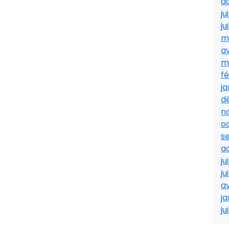
a
ju
ju
m
av
m
fé
ja
d
n
o
s
a
ju
ju
av
ja
ju