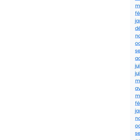
m
fé
ja
d
n
o
s
a
ju
ju
m
av
m
fé
ja
n
o
s