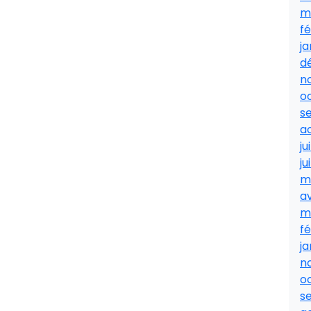
m
fé
ja
d
n
o
s
a
ju
ju
m
av
m
fé
ja
n
o
s