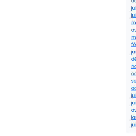
a
ju
ju
m
av
m
fé
ja
d
n
o
s
a
ju
ju
av
ja
ju