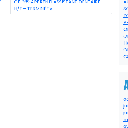
E
OE 769 APPRENTI ASSISTANT DENTAIRE
A
H/F – TERMINÉE
S
D
P
O
O
H
O
C
a
ju
ju
m
av