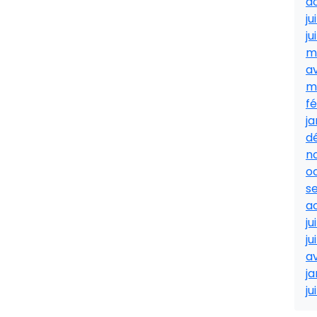
a
ju
ju
m
av
m
fé
ja
d
n
o
s
a
ju
ju
av
ja
ju