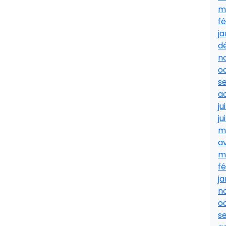
m
fé
ja
d
n
o
s
a
ju
ju
m
av
m
fé
ja
n
o
s