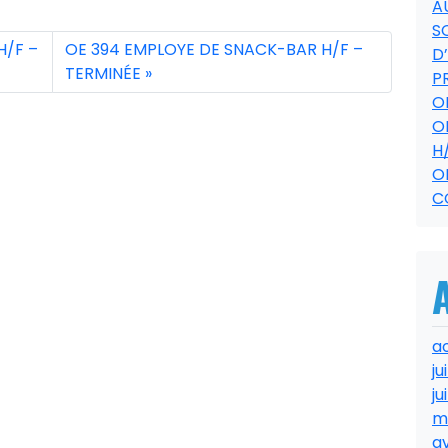
A
S
H/F –
OE 394 EMPLOYE DE SNACK-BAR H/F –
D
TERMINÉE
P
O
O
H
O
C
a
ju
ju
m
av