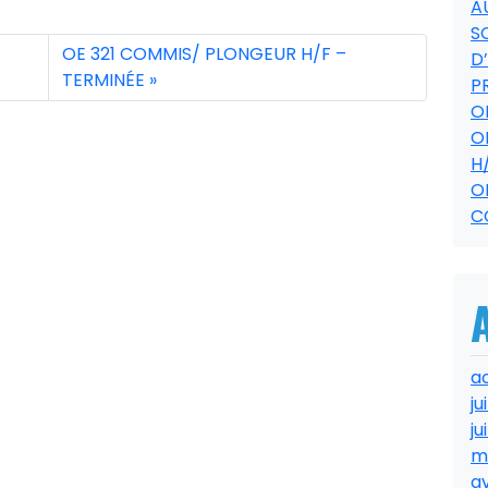
A
S
OE 321 COMMIS/ PLONGEUR H/F –
D
TERMINÉE
P
O
O
H
O
C
a
ju
ju
m
av