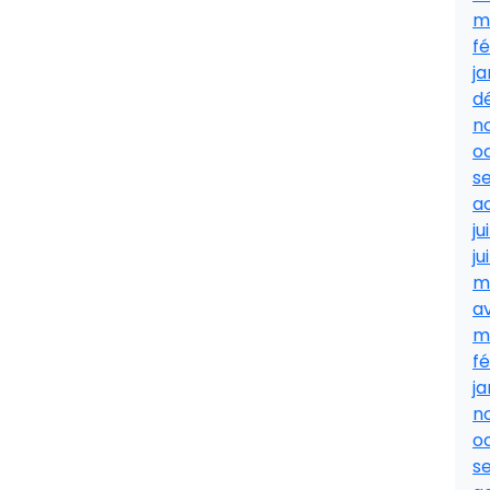
m
fé
ja
d
n
o
s
a
ju
ju
m
av
m
fé
ja
n
o
s