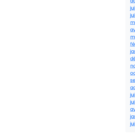
a
ju
ju
m
av
m
fé
ja
d
n
o
s
a
ju
ju
av
ja
ju