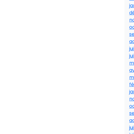
ja
d
n
o
s
a
ju
ju
m
av
m
fé
ja
n
o
s
a
ju