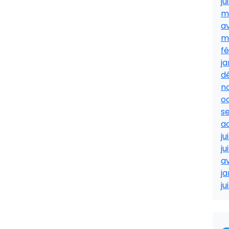
ju
m
av
m
fé
ja
d
n
o
s
a
ju
ju
av
ja
ju