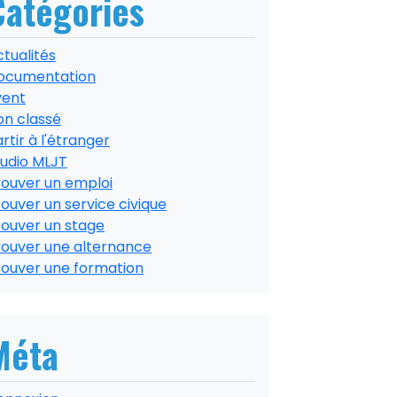
Catégories
tualités
ocumentation
vent
on classé
rtir à l'étranger
tudio MLJT
rouver un emploi
ouver un service civique
rouver un stage
rouver une alternance
rouver une formation
Méta