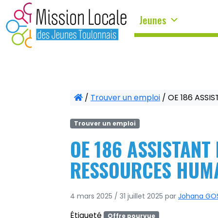
Panneau de gestion des cookies
Jeunes
/
Trouver un emploi
/
OE 186 ASSI
Trouver un emploi
OE 186 ASSISTANT
RESSOURCES HUMA
4 mars 2025
/
31 juillet 2025
par
Johana GO
Étiqueté
Offre pourvue