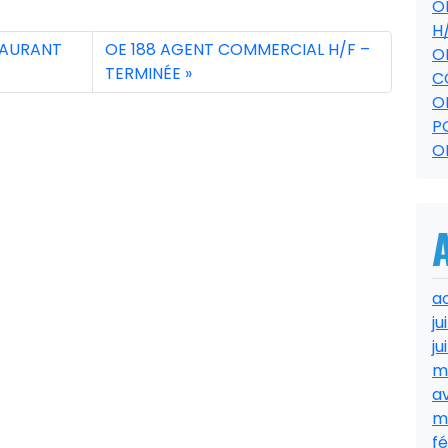
O
H
TAURANT
OE 188 AGENT COMMERCIAL H/F –
O
TERMINÉE
C
O
P
O
a
ju
ju
m
av
m
fé