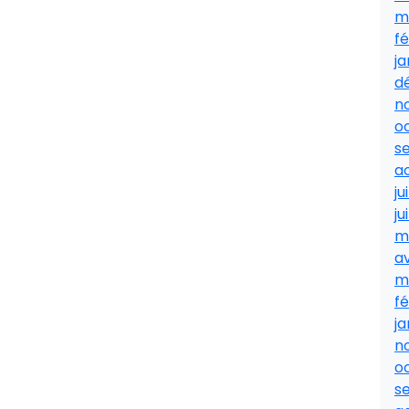
m
fé
ja
d
n
o
s
a
ju
ju
m
av
m
fé
ja
n
o
s