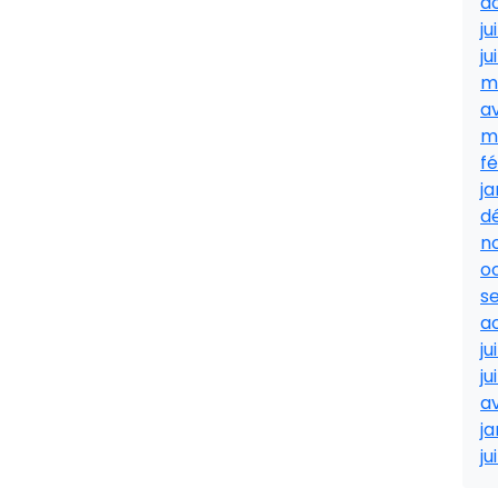
a
ju
ju
m
av
m
fé
ja
d
n
o
s
a
ju
ju
av
ja
ju