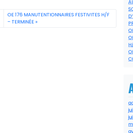
A
S
OE 176 MANUTENTIONNAIRES FESTIVITES H/F
D
– TERMINÉE
P
O
O
H
O
C
a
ju
ju
m
av