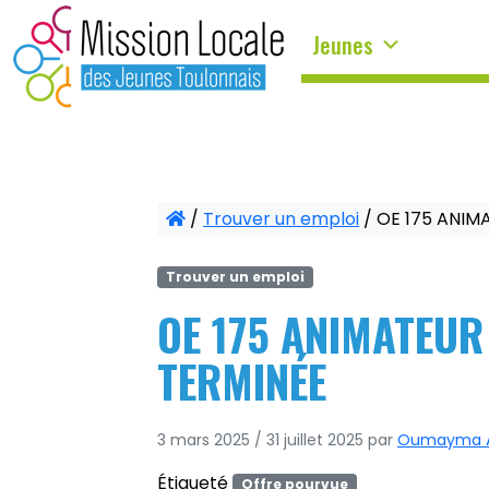
Panneau de gestion des cookies
Jeunes
/
Trouver un emploi
/
OE 175 ANIM
Trouver un emploi
OE 175 ANIMATEUR
TERMINÉE
3 mars 2025
/
31 juillet 2025
par
Oumayma A
Étiqueté
Offre pourvue