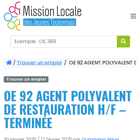
Panneau de gestion des cookies
/
Trouver un emploi
/
OE 92 AGENT POLYVALENT DE
Trouver un emploi
OE 92 AGENT POLYVALENT
DE RESTAURATION H/F –
TERMINÉE
30 janvier 2025
/
17 février 2025
par
Oumayma Alaya