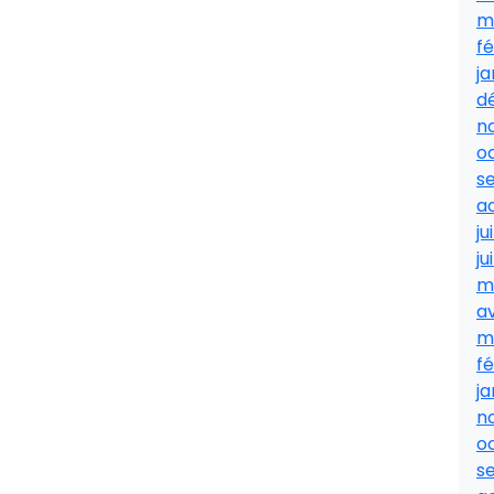
m
fé
ja
d
n
o
s
a
ju
ju
m
av
m
fé
ja
n
o
s