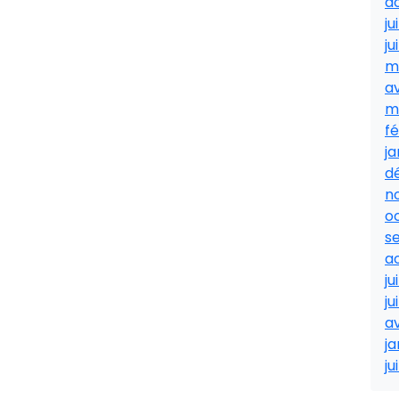
a
ju
ju
m
av
m
fé
ja
d
n
o
s
a
ju
ju
av
ja
ju