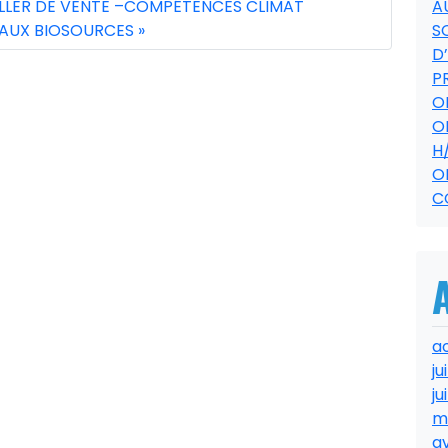
LLER DE VENTE –COMPÉTENCES CLIMAT
A
AUX BIOSOURCES
S
D
P
O
O
H
O
C
a
ju
ju
m
av