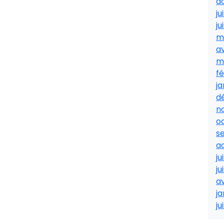
a
ju
ju
m
av
m
fé
ja
d
n
o
s
a
ju
ju
av
ja
ju