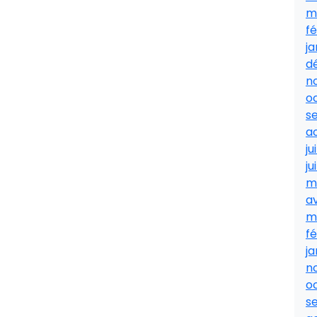
m
fé
ja
d
n
o
s
a
ju
ju
m
av
m
fé
ja
n
o
s