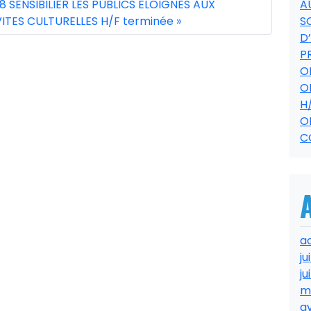
8 SENSIBILIER LES PUBLICS ELOIGNES AUX
A
ITES CULTURELLES H/F terminée
S
D
P
O
O
H
O
C
a
ju
ju
m
av