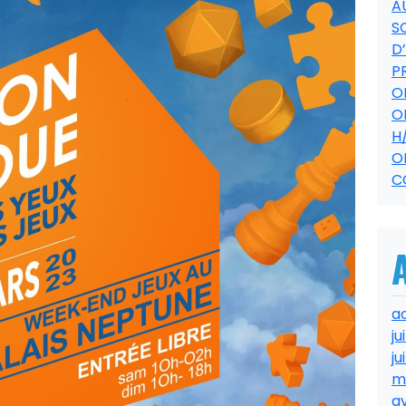
A
S
D
P
O
O
H
O
C
a
ju
ju
m
av