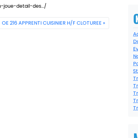
n-joue-detail-des…/
OE 216 APPRENTI CUISINIER H/F CLOTUREE
Ac
D
E
N
Pa
S
T
Tr
T
T
T