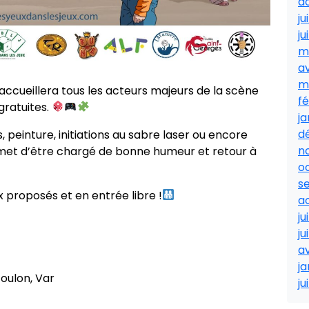
a
ju
ju
m
av
m
ccueillera tous les acteurs majeurs de la scène
fé
gratuites.
ja
d
s, peinture, initiations au sabre laser ou encore
n
met d’être chargé de bonne humeur et retour à
o
s
x proposés et en entrée libre !
a
ju
ju
av
ja
oulon, Var
ju