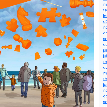
m
fé
ja
d
n
o
s
a
ju
ju
m
av
m
fé
ja
n
o
s