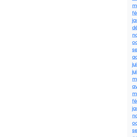
m
fé
ja
d
n
o
s
a
ju
ju
m
av
m
fé
ja
n
o
s