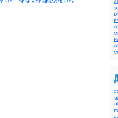
S H/F
OE 55 AIDE MENAGER H/F
A
S
D
P
O
O
H
O
C
a
ju
ju
m
av