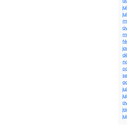
a
ju
ju
m
av
m
fé
ja
d
n
o
s
a
ju
ju
av
ja
ju