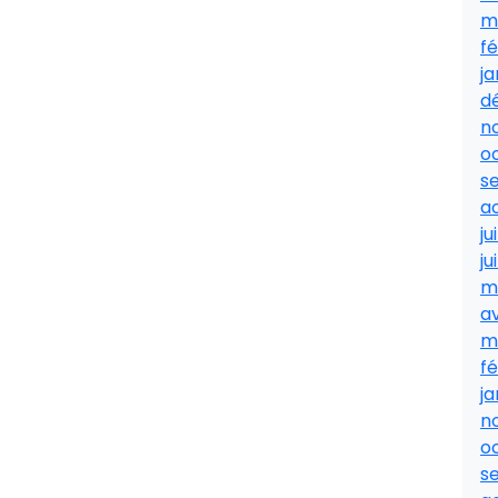
m
fé
ja
d
n
o
s
a
ju
ju
m
av
m
fé
ja
n
o
s