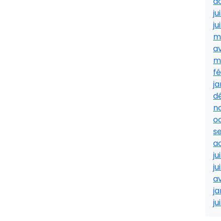
a
ju
ju
m
av
m
fé
ja
d
n
o
s
a
ju
ju
av
ja
ju