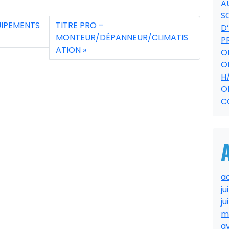
A
S
UIPEMENTS
TITRE PRO –
D
MONTEUR/DÉPANNEUR/CLIMATIS
P
ATION
O
O
H
O
C
a
ju
ju
m
av