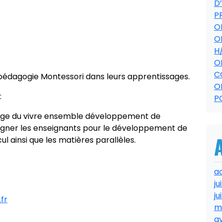
D
P
O
O
H
O
C
édagogie Montessori dans leurs apprentissages.
O
:
P
sage du vivre ensemble développement de
agner les enseignants pour le développement de
lcul ainsi que les matières parallèles.
a
ju
ju
fr
m
av