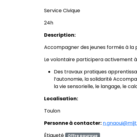
Service Civique
24h
Description:
Accompagner des jeunes formés à la p
Le volontaire participera activement à
Des travaux pratiques apprentis
l’autonomie, la solidarité Accomp
la vie sensorielle, le langage, le ca
Localisation:
Toulon
Personne à contacter:
n.gnaoui@mljt.
Étiqueté
Offre pourvue