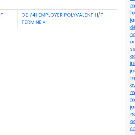
m
fé
/F
OE 741 EMPLOYER POLYVALENT H/F
ja
TERMINE
d
n
o
s
a
ju
ju
m
av
m
fé
ja
n
o
s