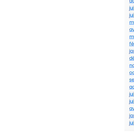
a
ju
ju
m
av
m
fé
ja
d
n
o
s
a
ju
ju
av
ja
ju