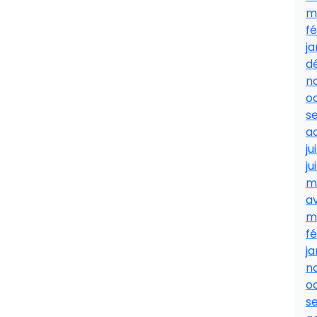
m
fé
ja
d
n
o
s
a
ju
ju
m
av
m
fé
ja
n
o
s