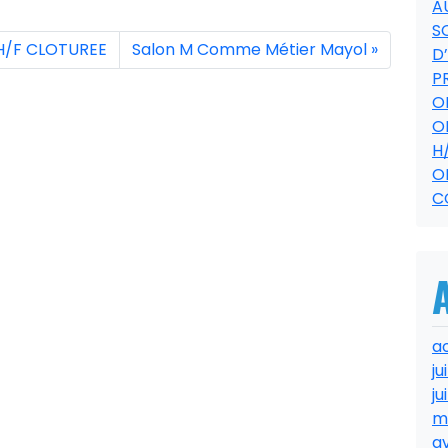
A
S
 H/F CLOTUREE
Salon M Comme Métier Mayol
D
P
O
O
H
O
C
a
ju
ju
m
av