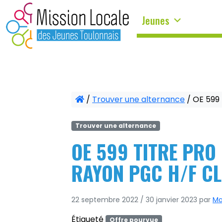
Panneau de gestion des cookies
Jeunes
/
Trouver une alternance
/
OE 599
Trouver une alternance
OE 599 TITRE PRO
RAYON PGC H/F C
22 septembre 2022
/
30 janvier 2023
par
Ma
Étiqueté
Offre pourvue