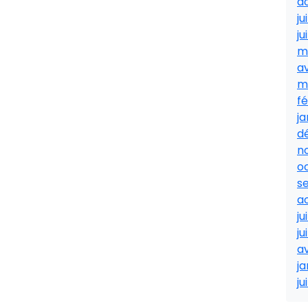
a
ju
ju
m
av
m
fé
ja
d
n
o
s
a
ju
ju
av
ja
ju