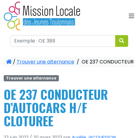
Panneau de gestion des cookies
/
Trouver une alternance
/
OE 237 CONDUCTEUR D
Trouver une alternance
OE 237 CONDUCTEUR
D’AUTOCARS H/F
CLOTUREE
22 juin 2022
/
20 mars 2023
par
Aurélie JACQUESSON